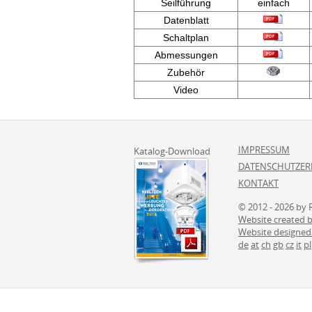
Seilführung
einfach
Datenblatt
Schaltplan
Abmessungen
Zubehör
Video
IMPRESSUM
Katalog-Download
DATENSCHUTZER
KONTAKT
© 2012 - 2026 by 
Website created
Website designed
de
at
ch
gb
cz
it
pl