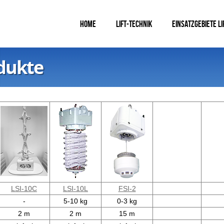
HOME
LIFT-TECHNIK
EINSATZGEBIETE LI
odukte
LSI-10C
LSI-10L
FSI-2
-
5-10 kg
0-3 kg
2 m
2 m
15 m