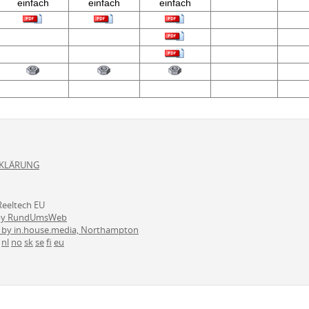
einfach
einfach
einfach
KLÄRUNG
Reeltech EU
 by RundUmsWeb
 by in.house.media, Northampton
nl
no
sk
se
fi
eu