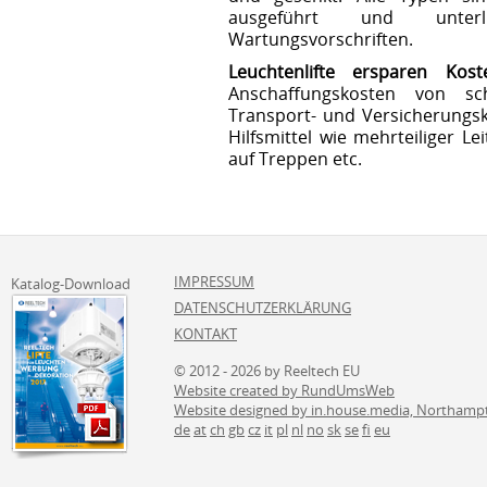
ausgeführt und unterli
Wartungsvorschriften.
Leuchtenlifte ersparen Kost
Anschaffungskosten von s
Transport- und Versicherungs
Hilfsmittel wie mehrteiliger Le
auf Treppen etc.
IMPRESSUM
Katalog-Download
DATENSCHUTZERKLÄRUNG
KONTAKT
© 2012 - 2026 by Reeltech EU
Website created by RundUmsWeb
Website designed by in.house.media, Northamp
de
at
ch
gb
cz
it
pl
nl
no
sk
se
fi
eu