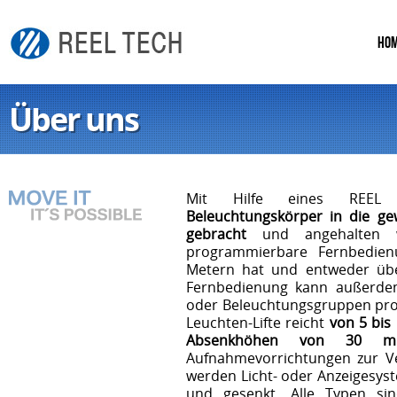
HO
Über uns
Mit Hilfe eines REEL T
Beleuchtungskörper in die ge
gebracht
und angehalten w
programmierbare Fernbedien
Metern hat und entweder übe
Fernbedienung kann außerdem
oder Beleuchtungsgruppen pro
Leuchten-Lifte reicht
von 5 bis
Absenkhöhen von 30 m
Aufnahmevorrichtungen zur V
werden Licht- oder Anzeigesyst
und gesenkt. Alle Typen sin